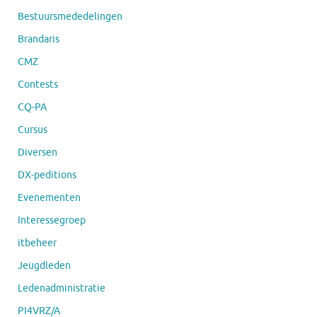
Bestuursmededelingen
Brandaris
CMZ
Contests
CQ-PA
Cursus
Diversen
DX-peditions
Evenementen
Interessegroep
itbeheer
Jeugdleden
Ledenadministratie
PI4VRZ/A