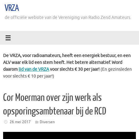
Ga
VRZA
naar
de
de officiële website van de Vereniging van Radio Zend Amateurs
inhoud
De VRZA, voor radioamateurs, heeft een energiek bestuur, en een
ALV waar elk lid een stem heeft. Het betere alternatief. Word
daarom
lid van de VRZA
voor slechts € 30 per jaar!
(En gezinsleden
voor slechts € 10 per jaar!)
Cor Moerman over zijn werk als
opsporingsambtenaar bij de RCD
26 mei 2017
Diversen