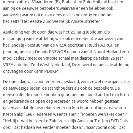
mensen uit o.a. Vlaanderen (B), Brabant en Zuid-Holland haakten
aan bij de Zeeuwse bezoekers waarvan er een heleboel ook
aanwezig waren om elkaar eens op te zoeken. Men noemde
het zelfs “Het eerste Zuid Westelijk Amateurtreffen”.
Aanleiding van de open dag was het 25-jarig jubileum. Op
uitnodiging van de afdeling was ook een delegatie aanwezig van
het landelijk bestuur van de VRZA: secretaris Ruud PA3RGH en
penningmeester Dennis PA3WOB namen vanuit Noord-Holland een
mooi cadeau mee: een mooie schaal met daarop de tekst: 25 jaar
VRZA afdeling Zuid West Nederland, Deze werd namens de afdeling
ontvangen door Karin PD0KM.
De open dag was voor iedereen geslaagd, voor zowel de organisatie,
de aanwezige leden, de standhouders als ook de bezoekers. De
mensen die de moeite hebben genomen om hun stand in te richten
en gedurende de open dag iedereen te woord hebben gestaan
gaven aan dat de bezoekers ieder op hun beurt enthousiast waren.
Kreten als: “Leuk iedereen weer te zien.” “Moeten we vaker doen.”
“Het lijkt wel het eerste Zuid Westelijk Amateur Treffen (ZAT).” als
ook: “Dat hadden we eerder moeten doen.”, maar vooral ook: “Dat