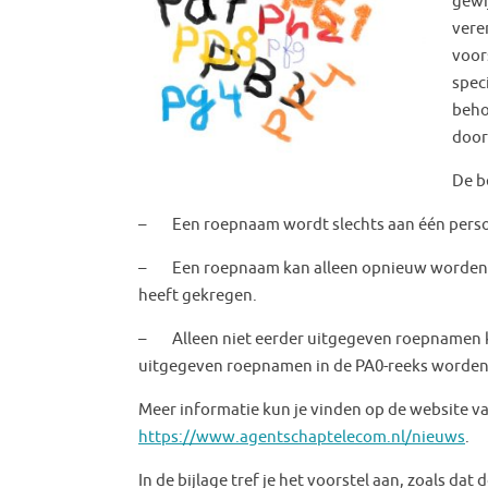
gewi
vere
voor
spec
beho
door 
De b
– Een roepnaam wordt slechts aan één perso
– Een roepnaam kan alleen opnieuw worden u
heeft gekregen.
– Alleen niet eerder uitgegeven roepnamen 
uitgegeven roepnamen in de PA0-reeks worden
Meer informatie kun je vinden op de website v
https://www.agentschaptelecom.nl/nieuws
.
In de bijlage tref je het voorstel aan, zoals da