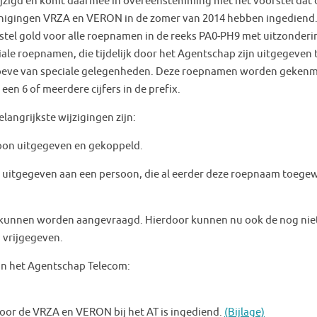
jzigd en komt daarmee in overeenstemming met het voorstel dat 
nigingen VRZA en VERON in de zomer van 2014 hebben ingediend.
stel gold voor alle roepnamen in de reeks PA0-PH9 met uitzonderi
iale roepnamen, die tijdelijk door het Agentschap zijn uitgegeven 
eve van speciale gelegenheden. Deze roepnamen worden gekenm
een 6 of meerdere cijfers in de prefix.
elangrijkste wijzigingen zijn:
on uitgegeven en gekoppeld.
itgegeven aan een persoon, die al eerder deze roepnaam toege
kunnen worden aangevraagd. Hierdoor kunnen nu ook de nog nie
 vrijgegeven.
an het Agentschap Telecom:
t door de VRZA en VERON bij het AT is ingediend.
(Bijlage)