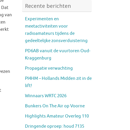
de
Recente berichten
 Dat
ng van
Experimenten en
ten
meetactiviteiten voor
erkt
radioamateurs tijdens de
gedeeltelijke zonsverduistering
PD6AB vanuit de vuurtoren Oud-
Kraggenburg
Propagatie verwachting
wezen
PI4HM – Hollands Midden zit in de
lift!
t
Winnaars WRTC 2026
Bunkers On The Air op Voorne
Highlights Amateur Overleg 110
Dringende oproep: houd 7135