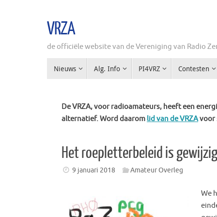
Ga
naar
VRZA
de
inhoud
de officiële website van de Vereniging van Radio 
Ga
Nieuws
Alg. Info
PI4VRZ
Contesten
naar
de
inhoud
De VRZA, voor radioamateurs, heeft een energie
alternatief. Word daarom
lid van de VRZA
voor 
Het roepletterbeleid is gewijzi
9 januari 2018
Amateur Overleg
We h
eind