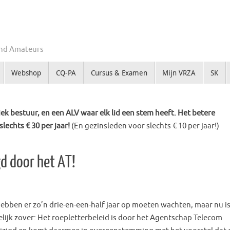
Zend Amateurs
Webshop
CQ-PA
Cursus & Examen
Mijn VRZA
SK
k bestuur, en een ALV waar elk lid een stem heeft. Het betere
slechts € 30 per jaar!
(En gezinsleden voor slechts € 10 per jaar!)
gd door het AT!
ebben er zo’n dri
e-en-een-half jaar op moeten wachten, maar nu is
elijk zover: Het roepletterbeleid is door het Agentschap Telecom