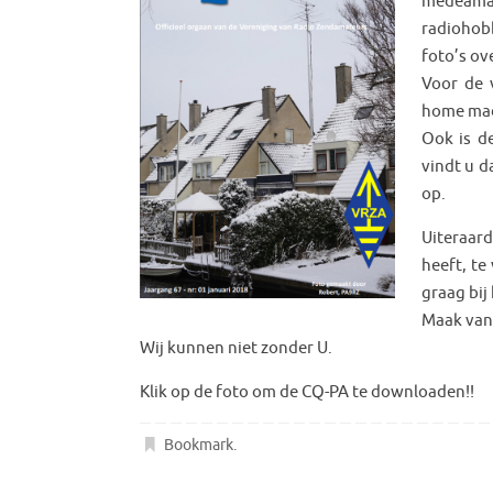
medeama
radiohobb
foto’s ov
Voor de 
home made
Ook is d
vindt u d
op.
Uiteraard
heeft, te
graag bij
Maak van 
Wij kunnen niet zonder U.
Klik op de foto om de CQ-PA te downloaden!!
Bookmark
.