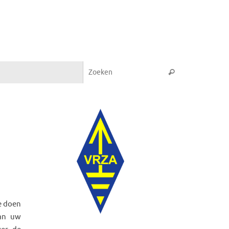
Zoeken naar:
Zoeken
e doen
dan uw