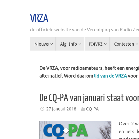
Ga
naar
VRZA
de
inhoud
de officiële website van de Vereniging van Radio 
Ga
Nieuws
Alg. Info
PI4VRZ
Contesten
naar
de
inhoud
De VRZA, voor radioamateurs, heeft een energie
alternatief. Word daarom
lid van de VRZA
voor 
De CQ-PA van januari staat voor
27 januari 2018
CQ-PA
Over 2 w
en iets 