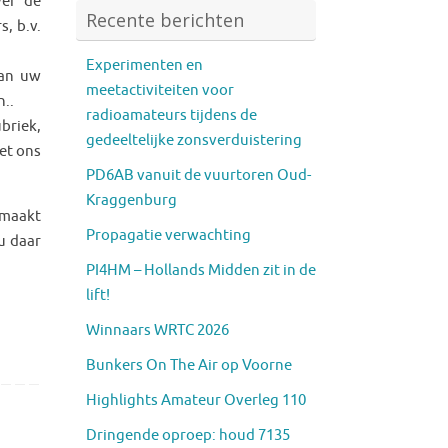
ver de
Recente berichten
, b.v.
Experimenten en
van uw
meetactiviteiten voor
n..
radioamateurs tijdens de
briek,
gedeeltelijke zonsverduistering
et ons
PD6AB vanuit de vuurtoren Oud-
Kraggenburg
emaakt
Propagatie verwachting
 u daar
PI4HM – Hollands Midden zit in de
lift!
Winnaars WRTC 2026
Bunkers On The Air op Voorne
Highlights Amateur Overleg 110
Dringende oproep: houd 7135