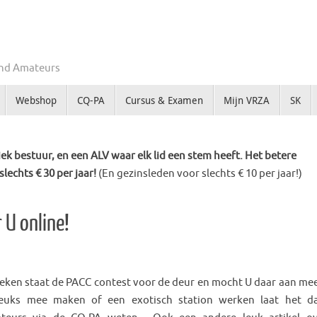
Zend Amateurs
Webshop
CQ-PA
Cursus & Examen
Mijn VRZA
SK
k bestuur, en een ALV waar elk lid een stem heeft. Het betere
slechts € 30 per jaar!
(En gezinsleden voor slechts € 10 per jaar!)
 U online!
eken staat de PACC contest voor de deur en mocht U daar aan me
leuks mee maken of een exotisch station werken laat het 