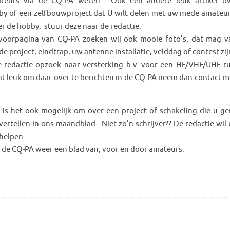
teurs via de CQ-PA weten. Ook een andere leuk artikel o
y of een zelfbouwproject dat U wilt delen met uw mede amateurs
er de hobby, stuur deze naar de redactie.
voorpagina van CQ-PA zoeken wij ook mooie foto’s, dat mag 
 project, eindtrap, uw antenne installatie, velddag of contest zij
e redactie opzoek naar versterking b.v. voor een HF/VHF/UHF ru
at leuk om daar over te berichten in de CQ-PA neem dan contact m
 is het ook mogelijk om over een project of schakeling die u g
 vertellen in ons maandblad.. Niet zo’n schrijver?? De redactie wil
 helpen.
de CQ-PA weer een blad van, voor en door amateurs.