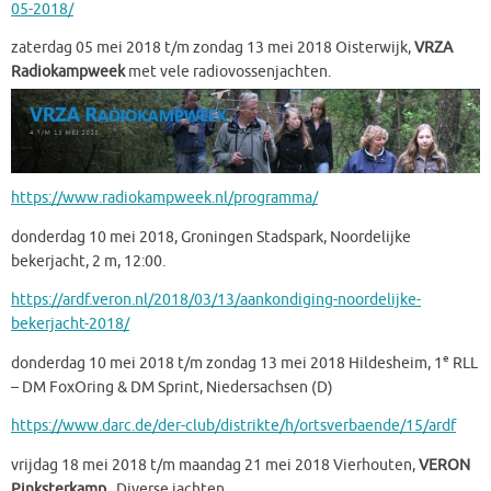
05-2018/
zaterdag 05 mei 2018 t/m zondag 13 mei 2018 Oisterwijk,
VRZA
Radiokampweek
met vele
radiovossenjachten.
https://www.radiokamp
week.nl/
programma/
donderdag 10 mei 2018, Groningen Stadspark, Noordelijke
bekerjacht, 2 m, 12:00.
https://ardf.veron.nl/2018/03/
13/aankondiging-noordelijke-
bekerjacht-2018/
e
donderdag 10 mei 2018 t/m zondag 13 mei 2018 Hildesheim, 1
RLL
– DM FoxOring & DM Sprint, Niedersachsen (D)
https://www.darc.de/der-club/
distrikte/h/ortsverbaende/15/
ardf
vrijdag 18 mei 2018 t/m maandag 21 mei 2018 Vierhouten,
VERON
Pinksterkamp
. Diverse jachten…