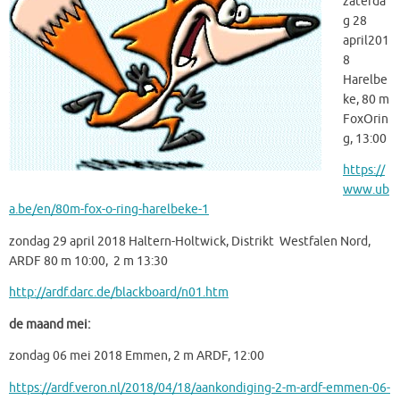
zaterda
g 28
april201
8
Harelbe
ke, 80 m
FoxOrin
g, 13:00
https://
www.ub
a.be/en/80m-fox-
o-ring-harelbeke-1
zondag 29 april 2018 Haltern-Holtwick, Distrikt Westfalen Nord,
ARDF 80 m 10:00, 2 m 13:30
http://ardf.darc.de/
blackboard/n01.htm
de maand mei:
zondag 06 mei 2018 Emmen, 2 m ARDF, 12:00
https://ardf.veron.nl/2018/04/
18/aankondiging-2-m-ardf-
emmen-06-