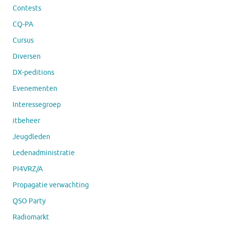
Contests
CQ-PA
Cursus
Diversen
DX-peditions
Evenementen
Interessegroep
itbeheer
Jeugdleden
Ledenadministratie
PI4VRZ/A
Propagatie verwachting
QSO Party
Radiomarkt