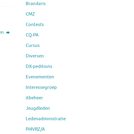
Brandaris
CMZ
Contests
gen
CQ-PA
Cursus
Diversen
DX-peditions
Evenementen
Interessegroep
itbeheer
Jeugdleden
Ledenadministratie
PI4VRZ/A