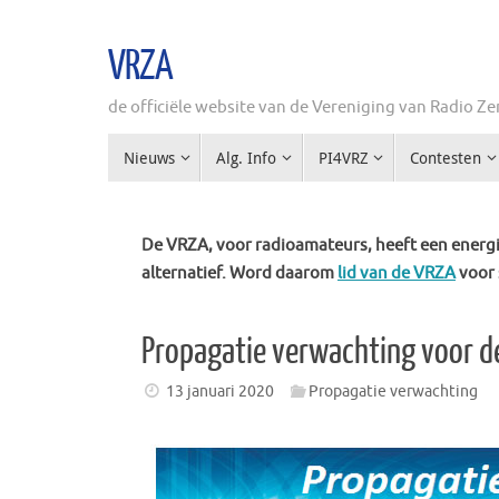
Ga
naar
VRZA
de
inhoud
de officiële website van de Vereniging van Radio 
Ga
Nieuws
Alg. Info
PI4VRZ
Contesten
naar
de
inhoud
De VRZA, voor radioamateurs, heeft een energie
alternatief. Word daarom
lid van de VRZA
voor 
Propagatie verwachting voor 
13 januari 2020
Propagatie verwachting