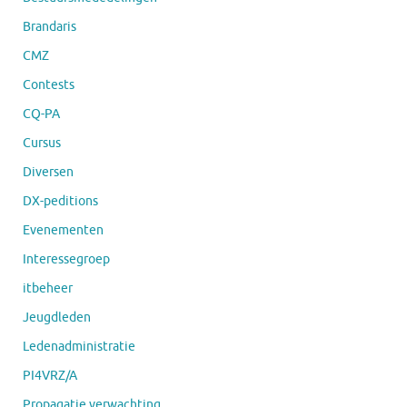
Brandaris
CMZ
Contests
CQ-PA
Cursus
Diversen
DX-peditions
Evenementen
Interessegroep
itbeheer
Jeugdleden
Ledenadministratie
PI4VRZ/A
Propagatie verwachting