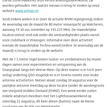
(na de zomervakantie) onze eerste afdelingsbijeenkomst zal
worden gehouden. Het laatste nieuws is terug te vinden op onze
website
www.pi4zwn.nl
Sinds enkele weken is er (met de actuele RIVM regelgeving) iedere
4e woensdag van de maand de 80 meter vossenjacht op Walcheren,
aanvang 19.30 uur, inmelden op 145.225 MHz. De maandelijkse
locatorcontest vind ook onder die omstandigheden plaats vanuit
onze clubshack in Vlissingen. Informatie over deze activiteit
evenals de maandelijkse Techno-avond (iedere 3e woensdag van de
maand) is terug te vinden op de website.
Met de 1.5 meter regel komen luister- en zendamateurs bij mooie
dagen samen voor experimenten en ontspanning aan de
Oranjeplaat langs het Veerse Meer. Op deze manier is er toch (een
veilig) onderling QSO mogelijk en is er tevens ruimte voor leuke
antenne activiteiten. Noteer alvast zondag 30 augustus voor de
jaarlijkse antenne meetdag op deze locatie (onder de aanvliegroute
van vliegveld midden-Zeeland (EHMZ). Een week eerder zullen
enkele amateurs meedoen met het Lighthouseweekend op
zaterdag 22 augustus, dit keer alleen (buiten) naast de kleine
vuurtoren aan de dijk van Westkapelle.