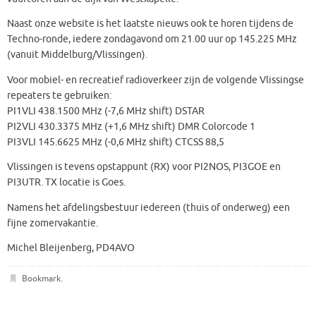
Naast onze website is het laatste nieuws ook te horen tijdens de
Techno-ronde, iedere zondagavond om 21.00 uur op 145.225 MHz
(vanuit Middelburg/Vlissingen).
Voor mobiel- en recreatief radioverkeer zijn de volgende Vlissingse
repeaters te gebruiken:
PI1VLI 438.1500 MHz (-7,6 MHz shift) DSTAR
PI2VLI 430.3375 MHz (+1,6 MHz shift) DMR Colorcode 1
PI3VLI 145.6625 MHz (-0,6 MHz shift) CTCSS 88,5
Vlissingen is tevens opstappunt (RX) voor PI2NOS, PI3GOE en
PI3UTR. TX locatie is Goes.
Namens het afdelingsbestuur iedereen (thuis of onderweg) een
fijne zomervakantie.
Michel Bleijenberg, PD4AVO
Bookmark
.