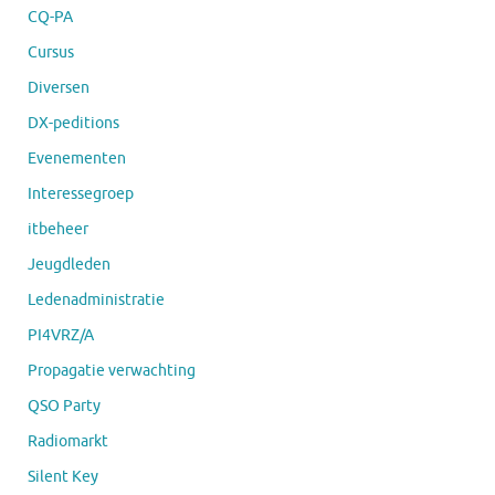
CQ-PA
Cursus
Diversen
DX-peditions
Evenementen
Interessegroep
itbeheer
Jeugdleden
Ledenadministratie
PI4VRZ/A
Propagatie verwachting
QSO Party
Radiomarkt
Silent Key