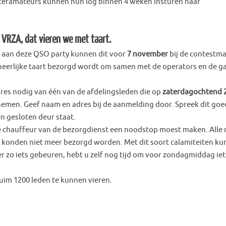
steramateurs kunnen hun log binnen 4 weken insturen naar
 VRZA, dat vieren we met taart.
n aan deze QSO party kunnen dit voor
7 november
bij de contestm
 heerlijke taart bezorgd wordt om samen met de operators en de g
res nodig van één van de afdelingsleden die op
zaterdagochtend 
 nemen. Geef naam en adres bij de aanmelding door. Spreek dit goe
n gesloten deur staat.
 chauffeur van de bezorgdienst een noodstop moest maken. Alle
n konden niet meer bezorgd worden. Met dit soort calamiteiten k
 zo iets gebeuren, hebt u zelf nog tijd om voor zondagmiddag iet
uim 1200 leden te kunnen vieren.