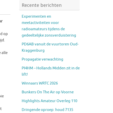
Recente berichten
Experimenten en
or
meetactiviteiten voor
radioamateurs tijdens de
jd op
gedeeltelijke zonsverduistering
jd.
PD6AB vanuit de vuurtoren Oud-
Kraggenburg
 alle
Propagatie verwachting
PI4HM – Hollands Midden zit in de
lift!
Winnaars WRTC 2026
Bunkers On The Air op Voorne
oie
Highlights Amateur Overleg 110
et
Dringende oproep: houd 7135