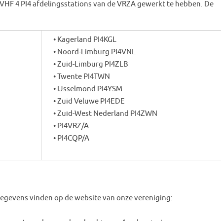
 VHF 4 PI4 afdelingsstations van de VRZA gewerkt te hebben. De
• Kagerland PI4KGL
• Noord-Limburg PI4VNL
• Zuid-Limburg PI4ZLB
• Twente PI4TWN
• IJsselmond PI4YSM
• Zuid Veluwe PI4EDE
• Zuid-West Nederland PI4ZWN
• PI4VRZ/A
• PI4CQP/A
gegevens vinden op de website van onze vereniging: