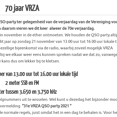
70 jaar VRZA
SO-party ter gelegenheid van de verjaardag van de Vereniging vo
en daarom vieren we dit keer alweer de 70
e
verjaardag.
r in november in de ether ontmoeten. We houden de QSO party alti
it jaar op zondag 21 november van 13.00 uur tot 16.00 uur lokale ti
gezellige bijeenkomst via de radio, waarbij zoveel mogelijk VRZA
arbij we elkaar weer eens kunnen spreken nadat we dat zo, vanwege
 kans dus om lekker bij te kletsen.
r van 13.00 uur tot 16.00 uur lokale tijd
2 meter SSB en FM
er tussen 3.650 en 3.750 kHz
olgnummers uit te wisselen. Wel kunt u dezedag het bijzonder mo
 vermelding
“31
e
VRZA QSO party 2021 “
e normale regels, juist omdat het in een dag te behalen is. Voor h