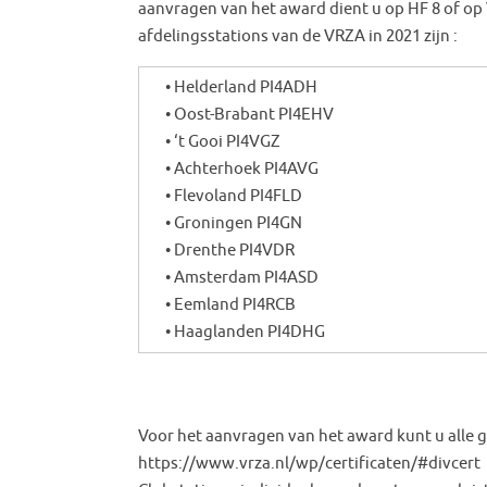
aanvragen van het award dient u op HF 8 of op
afdelingsstations van de VRZA in 2021 zijn :
• Helderland PI4ADH
• Oost-Brabant PI4EHV
• ‘t Gooi PI4VGZ
• Achterhoek PI4AVG
• Flevoland PI4FLD
• Groningen PI4GN
• Drenthe PI4VDR
• Amsterdam PI4ASD
• Eemland PI4RCB
• Haaglanden PI4DHG
Voor het aanvragen van het award kunt u alle 
https://www.vrza.nl/wp/certificaten/#divcert