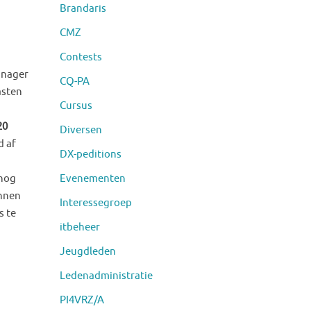
Brandaris
CMZ
Contests
anager
CQ-PA
asten
Cursus
20
Diversen
d af
DX-peditions
Evenementen
 nog
unnen
Interessegroep
s te
itbeheer
Jeugdleden
Ledenadministratie
PI4VRZ/A