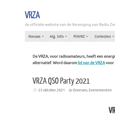
Ga
naar
VRZA
de
inhoud
de officiële website van de Vereniging van Radio 
Ga
Nieuws
Alg. Info
PI4VRZ
Contesten
naar
de
inhoud
De VRZA, voor radioamateurs, heeft een energie
alternatief. Word daarom
lid van de VRZA
voor 
VRZA QSO Party 2021
23 oktober 2021
Diversen
,
Evenementen
VR