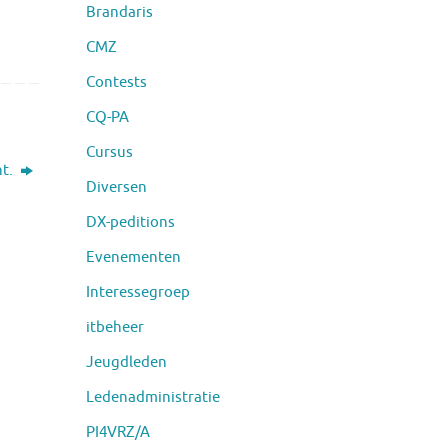
Brandaris
CMZ
Contests
CQ-PA
Cursus
ht.
Diversen
DX-peditions
Evenementen
Interessegroep
itbeheer
Jeugdleden
Ledenadministratie
PI4VRZ/A