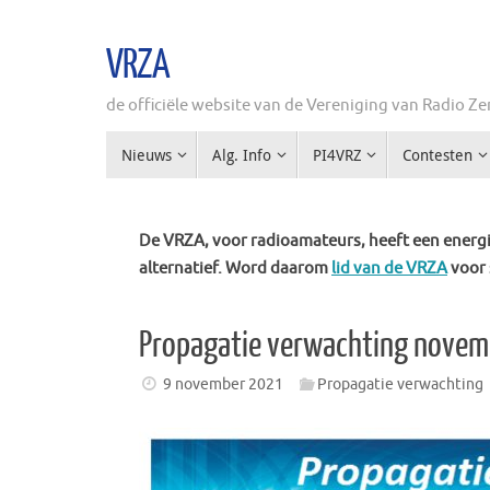
Ga
naar
VRZA
de
inhoud
de officiële website van de Vereniging van Radio 
Ga
Nieuws
Alg. Info
PI4VRZ
Contesten
naar
de
inhoud
De VRZA, voor radioamateurs, heeft een energie
alternatief. Word daarom
lid van de VRZA
voor 
Propagatie verwachting nove
9 november 2021
Propagatie verwachting