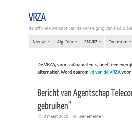
Ga
naar
VRZA
de
inhoud
de officiële website van de Vereniging van Radio 
Ga
Nieuws
Alg. Info
PI4VRZ
Contesten
naar
de
inhoud
De VRZA, voor radioamateurs, heeft een energie
alternatief. Word daarom
lid van de VRZA
voor 
Bericht van Agentschap Telecom
gebruiken”
2 maart 2022
Evenementen