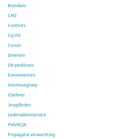
Brandaris
CMZ
Contests
CQ-PA
Cursus
Diversen
DX-peditions
Evenementen
Interessegroep
itbeheer
Jeugdleden
Ledenadministratie
PI4VRZ/A
Propagatie verwachting