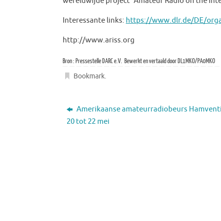
wereldwijde project “Amateur Radio on the Inte
Interessante links:
https://www.dlr.de/DE/organ
http://www.ariss.org
Bron : Pressestelle DARC e.V. Bewerkt en vertaald door DL1MKO/PA0MKO
Bookmark
.
Amerikaanse amateurradiobeurs Hamvent
20 tot 22 mei