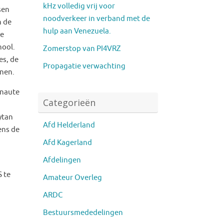
kHz volledig vrij voor
sen
noodverkeer in verband met de
n de
hulp aan Venezuela.
de
hool.
Zomerstop van PI4VRZ
es, de
Propagatie verwachting
onen.
onaute
Categorieën
ytan
Afd Helderland
ens de
Afd Kagerland
Afdelingen
 te
Amateur Overleg
ARDC
Bestuursmededelingen