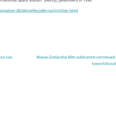
rnational Space Station” (ARISS), gelanceerd in 1996.
isation-dlr/aktuelles/alle-nachrichten.html
ion van
Nieuw-Zeelandse 60m sublicentie vernieuwd
toezichthou