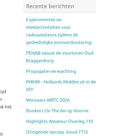
Recente berichten
Experimenten en
meetactiviteiten voor
radioamateurs tijdens de
gedeeltelijke zonsverduistering
PD6AB vanuit de vuurtoren Oud-
Kraggenburg
Propagatie verwachting
PI4HM – Hollands Midden zit in de
lift!
tijd
er
Winnaars WRTC 2026
ok het
Bunkers On The Air op Voorne
Highlights Amateur Overleg 110
Dringende oproep: houd 7135
et