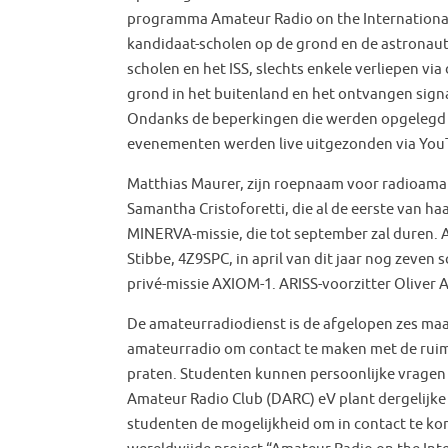
programma Amateur Radio on the International
kandidaat-scholen op de grond en de astronaut
scholen en het ISS, slechts enkele verliepen v
grond in het buitenland en het ontvangen signa
Ondanks de beperkingen die werden opgelegd 
evenementen werden live uitgezonden via YouTu
Matthias Maurer, zijn roepnaam voor radioamat
Samantha Cristoforetti, die al de eerste van h
MINERVA-missie, die tot september zal duren. 
Stibbe, 4Z9SPC, in april van dit jaar nog zeven
privé-missie AXIOM-1. ARISS-voorzitter Oliver 
De amateurradiodienst is de afgelopen zes m
amateurradio om contact te maken met de ruimt
praten. Studenten kunnen persoonlijke vragen s
Amateur Radio Club (DARC) eV plant dergelijke 
studenten de mogelijkheid om in contact te k