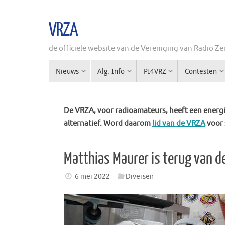
Ga
naar
VRZA
de
inhoud
de officiële website van de Vereniging van Radio 
Ga
Nieuws
Alg. Info
PI4VRZ
Contesten
naar
de
inhoud
De VRZA, voor radioamateurs, heeft een energie
alternatief. Word daarom
lid van de VRZA
voor 
Matthias Maurer is terug van de
6 mei 2022
Diversen