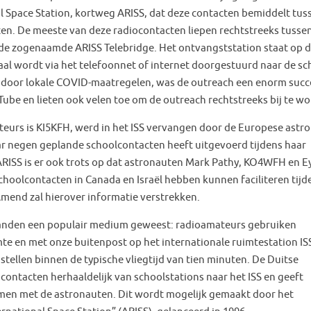
 Space Station, kortweg ARISS, dat deze contacten bemiddelt tus
en. De meeste van deze radiocontacten liepen rechtstreeks tusse
ia de zogenaamde ARISS Telebridge. Het ontvangststation staat op 
al wordt via het telefoonnet of internet doorgestuurd naar de sc
door lokale COVID-maatregelen, was de outreach een enorm succ
be en lieten ook velen toe om de outreach rechtstreeks bij te w
eurs is KI5KFH, werd in het ISS vervangen door de Europese astr
aar negen geplande schoolcontacten heeft uitgevoerd tijdens haar
ARISS is er ook trots op dat astronauten Mark Pathy, KO4WFH en E
 schoolcontacten in Canada en Israël hebben kunnen faciliteren tijd
Amend zal hierover informatie verstrekken.
aanden een populair medium geweest: radioamateurs gebruiken
e en met onze buitenpost op het internationale ruimtestation ISS
tellen binnen de typische vliegtijd van tien minuten. De Duitse
contacten herhaaldelijk van schoolstations naar het ISS en geeft
omen met de astronauten. Dit wordt mogelijk gemaakt door het