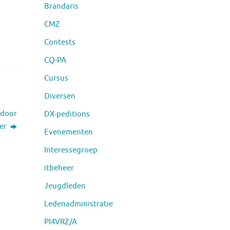
Brandaris
CMZ
Contests
CQ-PA
Cursus
Diversen
 door
DX-peditions
der
Evenementen
Interessegroep
itbeheer
Jeugdleden
Ledenadministratie
PI4VRZ/A