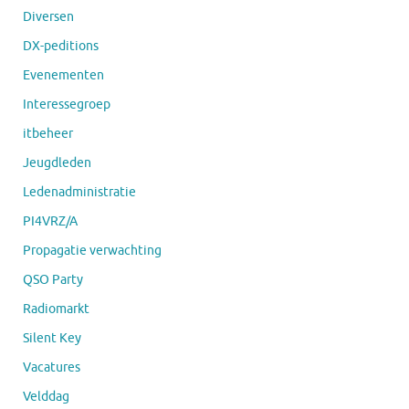
Diversen
DX-peditions
Evenementen
Interessegroep
itbeheer
Jeugdleden
Ledenadministratie
PI4VRZ/A
Propagatie verwachting
QSO Party
Radiomarkt
Silent Key
Vacatures
Velddag