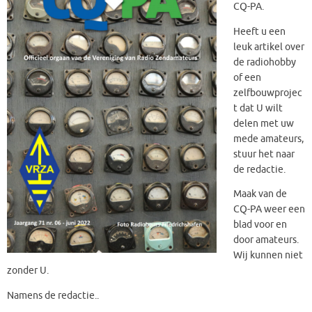
CQ-PA.
Heeft u een
leuk artikel over
de radiohobby
of een
zelfbouwprojec
t dat U wilt
delen met uw
mede amateurs,
stuur het naar
de redactie.
Maak van de
CQ-PA weer een
blad voor en
door amateurs.
Wij kunnen niet
zonder U.
Namens de redactie..