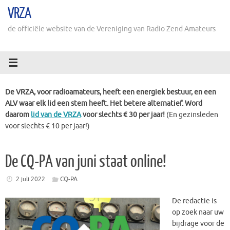
Ga
VRZA
naar
de
de officiële website van de Vereniging van Radio Zend Amateurs
inhoud
De VRZA, voor radioamateurs, heeft een energiek bestuur, en een
ALV waar elk lid een stem heeft. Het betere alternatief. Word
daarom
lid van de VRZA
voor slechts € 30 per jaar!
(En gezinsleden
voor slechts € 10 per jaar!)
De CQ-PA van juni staat online!
2 juli 2022
CQ-PA
De redactie is
op zoek naar uw
bijdrage voor de