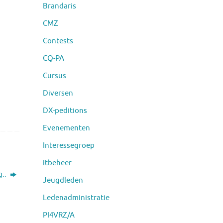
Brandaris
CMZ
Contests
CQ-PA
Cursus
Diversen
DX-peditions
Evenementen
Interessegroep
itbeheer
g..
Jeugdleden
Ledenadministratie
PI4VRZ/A