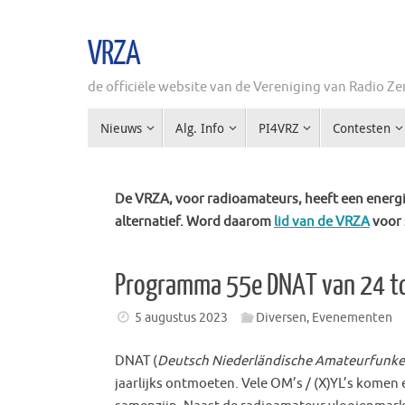
Ga
naar
VRZA
de
inhoud
de officiële website van de Vereniging van Radio 
Ga
Nieuws
Alg. Info
PI4VRZ
Contesten
naar
de
inhoud
De VRZA, voor radioamateurs, heeft een energie
alternatief. Word daarom
lid van de VRZA
voor 
Programma 55e DNAT van 24 t
5 augustus 2023
Diversen
,
Evenementen
DNAT (
Deutsch Niederländische Amateurfunke
jaarlijks ontmoeten. Vele OM’s / (X)YL’s komen 