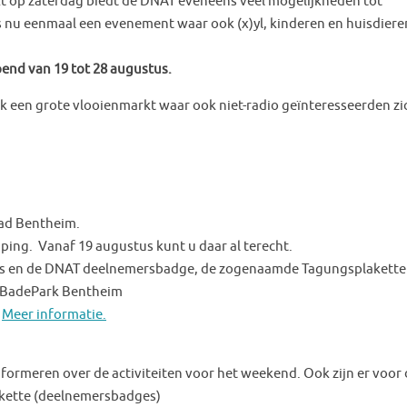
t op zaterdag biedt de DNAT eveneens veel mogelijkheden tot
 nu eenmaal een evenement waar ook (x)yl, kinderen en huisdiere
end van 19 tot 28 augustus.
rk een grote vlooienmarkt waar ook niet-radio geïnteresseerden zi
Bad Bentheim.
mping. Vanaf 19 augustus kunt u daar al terecht.
 en de DNAT deelnemersbadge, de zogenaamde Tagungsplakette
t BadePark Bentheim
.
Meer informatie.
formeren over de activiteiten voor het weekend. Ook zijn er voor
kette (deelnemersbadges)