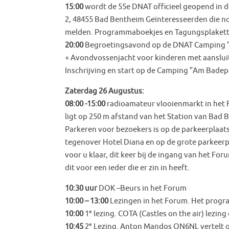
15:00
wordt de 55e DNAT officieel geopend in 
2, 48455 Bad Bentheim Geïnteresseerden die n
melden. Programmaboekjes en Tagungsplakette 
20:00
Begroetingsavond op de DNAT Camping 
+ Avondvossenjacht voor kinderen met aanslu
Inschrijving en start op de Camping ”Am Badep
Zaterdag 26 Augustus:
08:00 -15:00
radioamateur vlooienmarkt in het 
ligt op 250 m afstand van het Station van Bad 
Parkeren voor bezoekers is op de parkeerplaats
tegenover Hotel Diana en op de grote parkeerp
voor u klaar, dit keer bij de ingang van het F
dit voor een ieder die er zin in heeft.
10:30 uur
DOK –Beurs in het Forum
10:00 – 13:00
Lezingen in het Forum. Het program
e
10:00
1
lezing. COTA (Castles on the air) lezin
e
10:45
2
Lezing. Anton Mandos ON6NL vertelt ov