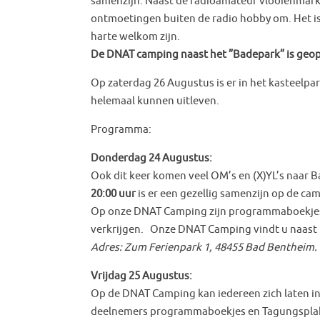
samenzijn. Naast de radioamateur vlooienmark
ontmoetingen buiten de radio hobby om. Het is
harte welkom zijn.
De DNAT camping naast het ”Badepark” is geop
Op zaterdag 26 Augustus is er in het kasteelpa
helemaal kunnen uitleven.
Programma:
Donderdag 24 Augustus:
Ook dit keer komen veel OM’s en (X)YL’s naar 
20:00 uur
is er een gezellig samenzijn op de ca
Op onze DNAT Camping zijn programmaboekjes
verkrijgen. Onze DNAT Camping vindt u naas
Adres: Zum Ferienpark 1, 48455 Bad Bentheim
Vrijdag 25 Augustus:
Op de DNAT Camping kan iedereen zich laten in
deelnemers programmaboekjes en Tagungspla