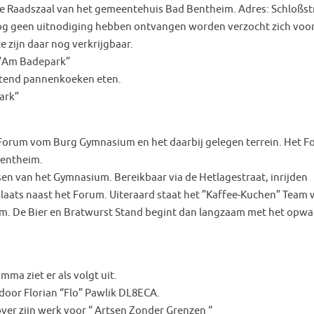
de Raadszaal van het gemeentehuis Bad Bentheim. Adres: Schloßs
og geen uitnodiging hebben ontvangen worden verzocht zich voor
zijn daar nog verkrijgbaar.
”Am Badepark”
itend pannenkoeken eten.
ark”
Forum vom Burg Gymnasium en het daarbij gelegen terrein. Het 
Bentheim.
en van het Gymnasium. Bereikbaar via de Hetlagestraat, inrijden
laats naast het Forum. Uiteraard staat het ”Kaffee-Kuchen” Team 
orum. De Bier en Bratwurst Stand begint dan langzaam met het opw
ma ziet er als volgt uit.
g door Florian “Flo” Pawlik DL8ECA.
er zijn werk voor “ Artsen Zonder Grenzen “