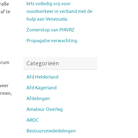
kHz volledig vrij voor
traße
noodverkeer in verband met de
af te
hulp aan Venezuela.
Zomerstop van PI4VRZ
Propagatie verwachting
Categorieën
Forum
Afd Helderland
weer
Afd Kagerland
armen,
Afdelingen
Amateur Overleg
ARDC
Bestuursmededelingen