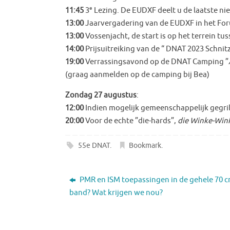
e
11:45
3
Lezing. De EUDXF deelt u de laatste n
13:00
Jaarvergadering van de EUDXF in het Fo
13:00
Vossenjacht, de start is op het terrein t
14:00
Prijsuitreiking van de “ DNAT 2023 Schnit
19:00
Verrassingsavond op de DNAT Camping ”
(graag aanmelden op de camping bij Bea)
Zondag 27 augustus
:
12:00
Indien mogelijk gemeenschappelijk gegr
20:00
Voor de echte ”die-hards”,
die Winke-Win
55e DNAT
.
Bookmark
.
PMR en ISM toepassingen in de gehele 70 
band? Wat krijgen we nou?