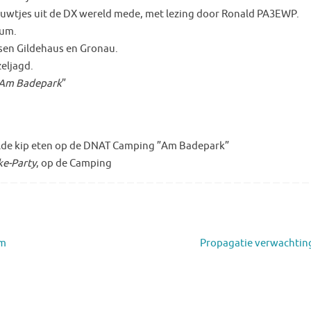
ieuwtjes uit de DX wereld mede, met lezing door Ronald PA3EWP.
rum.
ussen Gildehaus en Gronau.
zeljagd.
Am Badepark
”
ilde kip eten op de DNAT Camping ”Am Badepark”
ke-Party
, op de Camping
cm
Propagatie verwachtin