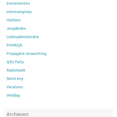
Evenementen
Interessegroep
itbeheer
Jeugdleden
Ledenadministratie
PI4VRZ/A
Propagatie verwachting
QSO Party
Radiomarkt
Silent Key
Vacatures
Velddag
Archieven