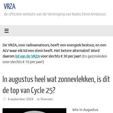
Ga
VRZA
naar
de
de officiële website van de Vereniging van Radio Zend Amateurs
inhoud
De VRZA, voor radioamateurs, heeft een energiek bestuur, en een
ALV waar elk lid een stem heeft. Het betere alternatief. Word
daarom
lid van de VRZA
voor slechts € 30 per jaar!
(En gezinsleden
voor slechts € 10 per jaar!)
In augustus heel wat zonnevlekken, is dit
de top van Cycle 25?
6 september 2024
Diversen
Wie in Augustus