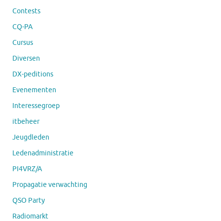
Contests
CQ-PA
Cursus
Diversen
DX-peditions
Evenementen
Interessegroep
itbeheer
Jeugdleden
Ledenadministratie
PI4VRZ/A
Propagatie verwachting
QSO Party
Radiomarkt