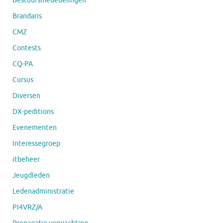
Bestuursmededelingen
Brandaris
CMZ
Contests
CQ-PA
Cursus
Diversen
DX-peditions
Evenementen
Interessegroep
itbeheer
Jeugdleden
Ledenadministratie
PI4VRZ/A