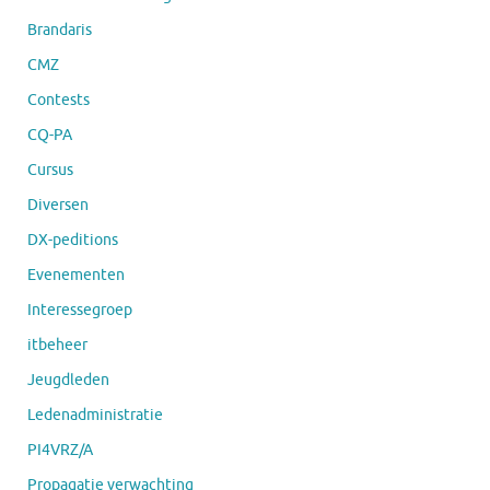
Brandaris
CMZ
Contests
CQ-PA
Cursus
Diversen
DX-peditions
Evenementen
Interessegroep
itbeheer
Jeugdleden
Ledenadministratie
PI4VRZ/A
Propagatie verwachting