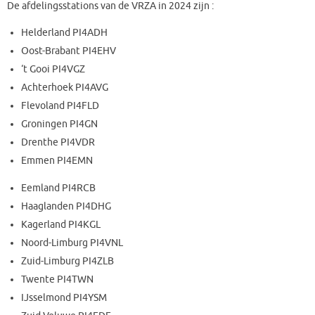
De afdelingsstations van de VRZA in 2024 zijn :
Helderland PI4ADH
Oost-Brabant PI4EHV
‘t Gooi PI4VGZ
Achterhoek PI4AVG
Flevoland PI4FLD
Groningen PI4GN
Drenthe PI4VDR
Emmen PI4EMN
Eemland PI4RCB
Haaglanden PI4DHG
Kagerland PI4KGL
Noord-Limburg PI4VNL
Zuid-Limburg PI4ZLB
Twente PI4TWN
IJsselmond PI4YSM