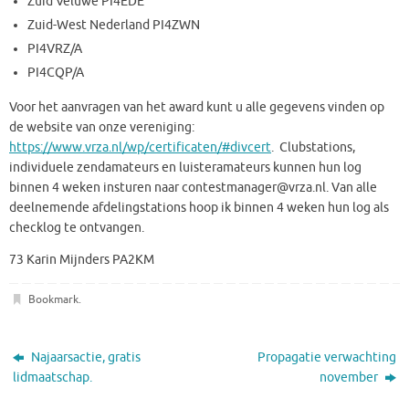
Zuid Veluwe PI4EDE
Zuid-West Nederland PI4ZWN
PI4VRZ/A
PI4CQP/A
Voor het aanvragen van het award kunt u alle gegevens vinden op
de website van onze vereniging:
https://www.vrza.nl/wp/certificaten/#divcert
. Clubstations,
individuele zendamateurs en luisteramateurs kunnen hun log
binnen 4 weken insturen naar contestmanager@vrza.nl. Van alle
deelnemende afdelingstations hoop ik binnen 4 weken hun log als
checklog te ontvangen.
73 Karin Mijnders PA2KM
Bookmark
.
Najaarsactie, gratis
Propagatie verwachting
lidmaatschap.
november