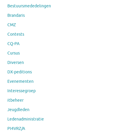
Bestuursmededelingen
Brandaris
CMZ
Contests
CQ-PA
Cursus
Diversen
DX-peditions
Evenementen
Interessegroep
itbeheer
Jeugdleden
Ledenadministratie
PI4VRZ/A