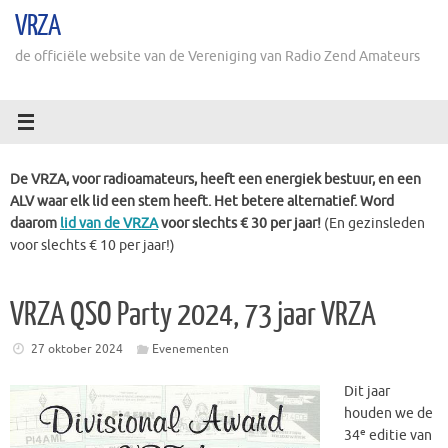
Ga
VRZA
naar
de
de officiële website van de Vereniging van Radio Zend Amateurs
inhoud
De VRZA, voor radioamateurs, heeft een energiek bestuur, en een
ALV waar elk lid een stem heeft. Het betere alternatief. Word
daarom
lid van de VRZA
voor slechts € 30 per jaar!
(En gezinsleden
voor slechts € 10 per jaar!)
VRZA QSO Party 2024, 73 jaar VRZA
27 oktober 2024
Evenementen
Dit jaar
houden we de
e
34
editie van