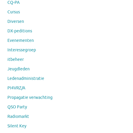
CQ-PA
Cursus
Diversen
DX-peditions
Evenementen
Interessegroep
itbeheer
Jeugdleden
Ledenadministratie
PI4VRZ/A
Propagatie verwachting
QSO Party
Radiomarkt
Silent Key