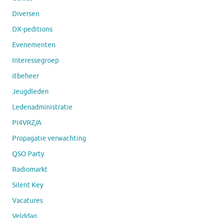
Diversen
DX-peditions
Evenementen
Interessegroep
itbeheer
Jeugdleden
Ledenadministratie
PI4VRZ/A
Propagatie verwachting
QSO Party
Radiomarkt
Silent Key
Vacatures
Velddag