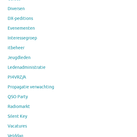
Diversen
DX-peditions
Evenementen
Interessegroep
itbeheer
Jeugdleden
Ledenadministratie
PI4VRZ/A
Propagatie verwachting
QSO Party
Radiomarkt
Silent Key
Vacatures
Velddag