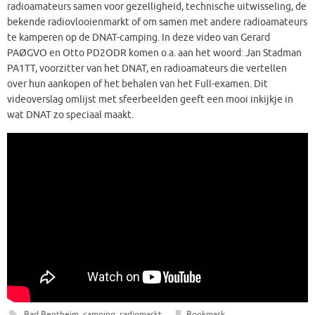
radioamateurs samen voor gezelligheid, technische uitwisseling, de
bekende radiovlooienmarkt of om samen met andere radioamateurs
te kamperen op de DNAT-camping. In deze video van Gerard
PAØGVO en Otto PD2ODR komen o.a. aan het woord: Jan Stadman
PA1TT, voorzitter van het DNAT, en radioamateurs die vertellen
over hun aankopen of het behalen van het Full-examen. Dit
videoverslag omlijst met sfeerbeelden geeft een mooi inkijkje in
wat DNAT zo speciaal maakt.
Bad Bentheim
,
camping
,
radiomarkt
.
Bookmark
.