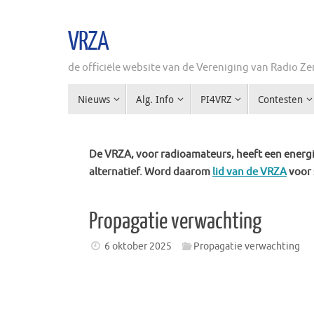
Ga
naar
VRZA
de
inhoud
de officiële website van de Vereniging van Radio 
Ga
Nieuws
Alg. Info
PI4VRZ
Contesten
naar
de
inhoud
De VRZA, voor radioamateurs, heeft een energie
alternatief. Word daarom
lid van de VRZA
voor 
Propagatie verwachting
6 oktober 2025
Propagatie verwachting