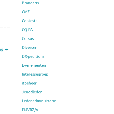
Brandaris
CMZ
Contests
CQ-PA
Cursus
Diversen
ing
DX-peditions
Evenementen
Interessegroep
itbeheer
Jeugdleden
Ledenadministratie
PI4VRZ/A