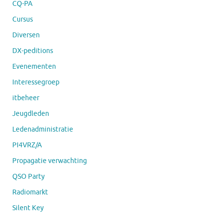
CQ-PA
Cursus
Diversen
DX-peditions
Evenementen
Interessegroep
itbeheer
Jeugdleden
Ledenadministratie
PI4VRZ/A
Propagatie verwachting
QSO Party
Radiomarkt
Silent Key