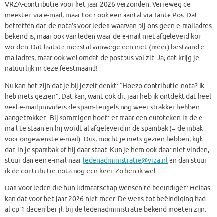
VRZA-contributie voor het jaar 2026 verzonden. Verreweg de
meesten via e-mail, maar toch ook een aantal via Tante Pos. Dat
betreffen dan de nota’s voor leden waarvan bij ons geen e-mailadres
bekend is, maar ook van leden waar de e-mail niet afgeleverd kon
worden. Dat laatste meestal vanwege een niet (meer) bestaand e-
mailadres, maar ook wel omdat de postbus vol zit. Ja, dat krijg je
natuurlijk in deze feestmaand!
Nu kan het zijn dat je bij jezelf denkt: “Hoezo contributie-nota? Ik
heb niets gezien”. Dat kan, want ook dit jaar heb ik ontdekt dat heel
veel e-mailproviders de spam-teugels nog weer strakker hebben
aangetrokken. Bij sommigen hoeft er maar een euroteken in de e-
mail te staan en hij wordt al afgeleverd in de spambak (= de inbak
voor ongewenste e-mail). Dus, mocht je niets gezien hebben, kijk
dan in je spambak of hij daar staat. Kun je hem ook daar niet vinden,
stuur dan een e-mail naar
ledenadministratie@vrza.nl
en dan stuur
ik de contributie-nota nog een keer. Zo ben ik wel.
Dan voor leden die hun lidmaatschap wensen te beëindigen: Helaas
kan dat voor het jaar 2026 niet meer. De wens tot beëindiging had
al op 1 december jl. bij de ledenadministratie bekend moeten zijn.