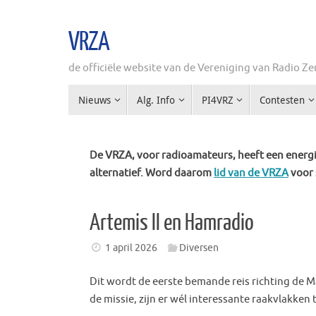
Ga
naar
VRZA
de
inhoud
de officiële website van de Vereniging van Radio 
Ga
Nieuws
Alg. Info
PI4VRZ
Contesten
naar
de
inhoud
De VRZA, voor radioamateurs, heeft een energie
alternatief. Word daarom
lid van de VRZA
voor 
Artemis II en Hamradio
1 april 2026
Diversen
Dit wordt de eerste bemande reis richting de Ma
de missie, zijn er wél interessante raakvlakke