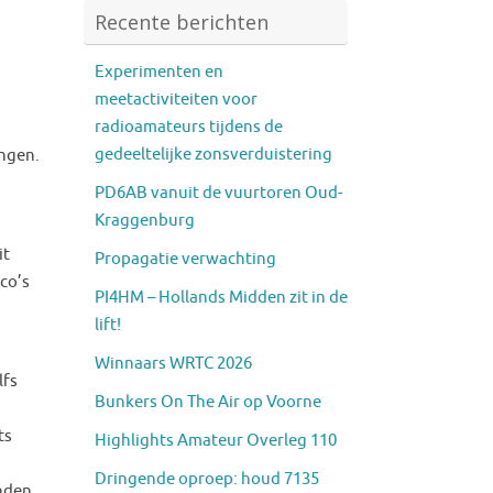
Recente berichten
Experimenten en
meetactiviteiten voor
radioamateurs tijdens de
gedeeltelijke zonsverduistering
ingen.
PD6AB vanuit de vuurtoren Oud-
Kraggenburg
it
Propagatie verwachting
co’s
PI4HM – Hollands Midden zit in de
lift!
Winnaars WRTC 2026
lfs
Bunkers On The Air op Voorne
ts
Highlights Amateur Overleg 110
Dringende oproep: houd 7135
nden.