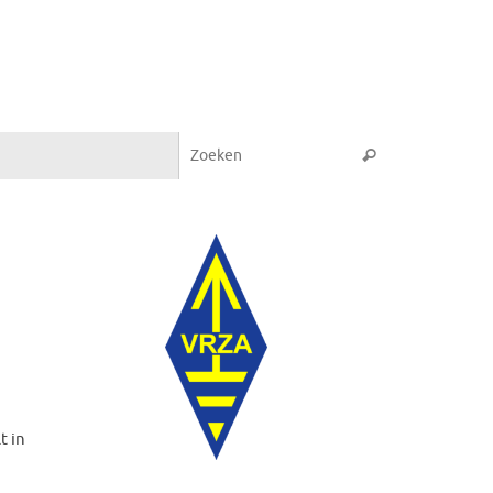
Zoeken naar:
Zoeken
t in