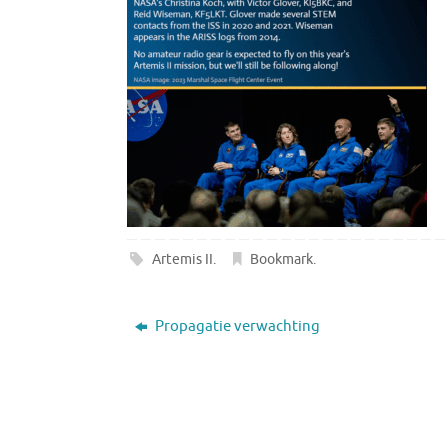
Artemis II
.
Bookmark
.
Propagatie verwachting