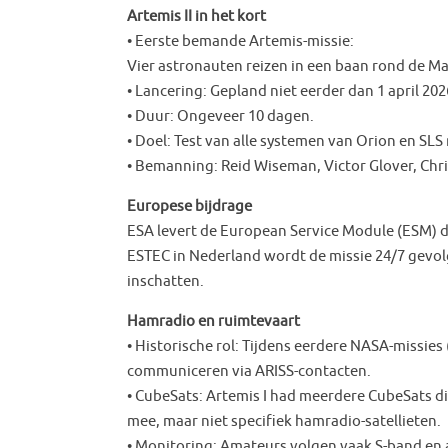
Artemis II in het kort
• Eerste bemande Artemis-missie:
Vier astronauten reizen in een baan rond de Ma
• Lancering: Gepland niet eerder dan 1 april 2
• Duur: Ongeveer 10 dagen.
• Doel: Test van alle systemen van Orion en S
• Bemanning: Reid Wiseman, Victor Glover, Chr
Europese bijdrage
ESA levert de European Service Module (ESM) di
ESTEC in Nederland wordt de missie 24/7 gevolg
inschatten.
Hamradio en ruimtevaart
• Historische rol: Tijdens eerdere NASA-missies
communiceren via ARISS-contacten.
• CubeSats: Artemis I had meerdere CubeSats 
mee, maar niet specifiek hamradio-satellieten.
• Monitoring: Amateurs volgen vaak S-band en a