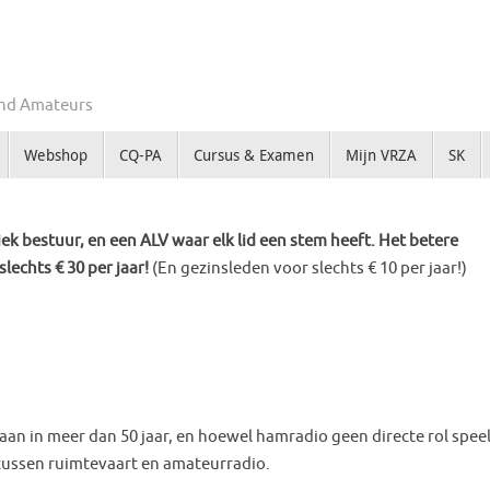
Zend Amateurs
Webshop
CQ-PA
Cursus & Examen
Mijn VRZA
SK
k bestuur, en een ALV waar elk lid een stem heeft. Het betere
slechts € 30 per jaar!
(En gezinsleden voor slechts € 10 per jaar!)
an in meer dan 50 jaar, en hoewel hamradio geen directe rol speel
n tussen ruimtevaart en amateurradio.