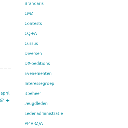
Brandaris
CMZ
Contests
CQ-PA
Cursus
Diversen
DX-peditions
Evenementen
Interessegroep
april
itbeheer
6?
Jeugdleden
Ledenadministratie
PI4VRZ/A