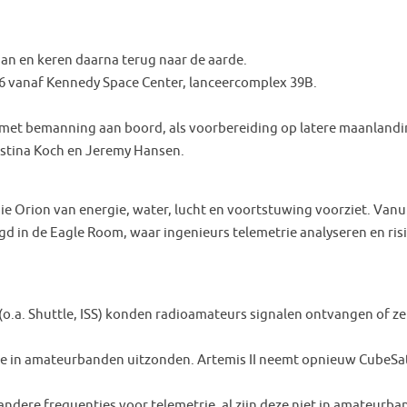
an en keren daarna terug naar de aarde.
026 vanaf Kennedy Space Center, lanceercomplex 39B.
LS met bemanning aan boord, als voorbereiding op latere maanland
istina Koch en Jeremy Hansen.
e Orion van energie, water, lucht en voortstuwing voorziet. Vanu
d in de Eagle Room, waar ingenieurs telemetrie analyseren en risi
 (o.a. Shuttle, ISS) konden radioamateurs signalen ontvangen of ze
die in amateurbanden uitzonden. Artemis II neemt opnieuw CubeSa
ndere frequenties voor telemetrie, al zijn deze niet in amateurba