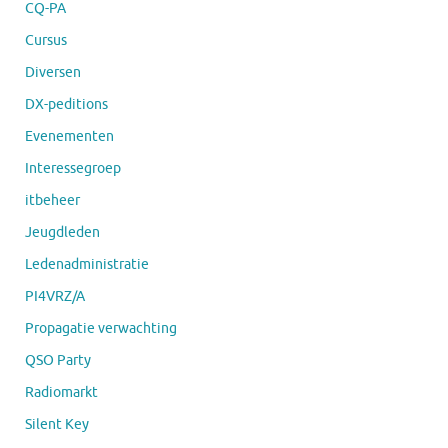
CQ-PA
Cursus
Diversen
DX-peditions
Evenementen
Interessegroep
itbeheer
Jeugdleden
Ledenadministratie
PI4VRZ/A
Propagatie verwachting
QSO Party
Radiomarkt
Silent Key