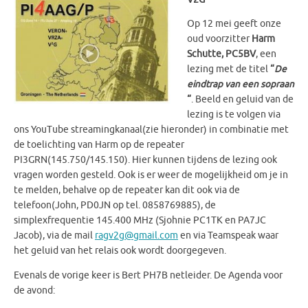
Op 12 mei geeft onze
oud voorzitter
Harm
Schutte, PC5BV
, een
lezing met de titel
“
De
eindtrap van een sopraan
“
. Beeld en geluid van de
lezing is te volgen via
ons YouTube streamingkanaal(zie hieronder) in combinatie met
de toelichting van Harm op de repeater
PI3GRN(145.750/145.150). Hier kunnen tijdens de lezing ook
vragen worden gesteld. Ook is er weer de mogelijkheid om je in
te melden, behalve op de repeater kan dit ook via de
telefoon(John, PD0JN op tel. 0858769885), de
simplexfrequentie 145.400 MHz (Sjohnie PC1TK en PA7JC
Jacob), via de mail
ragv2g@gmail.com
en via Teamspeak waar
het geluid van het relais ook wordt doorgegeven.
Evenals de vorige keer is Bert PH7B netleider. De Agenda voor
de avond: