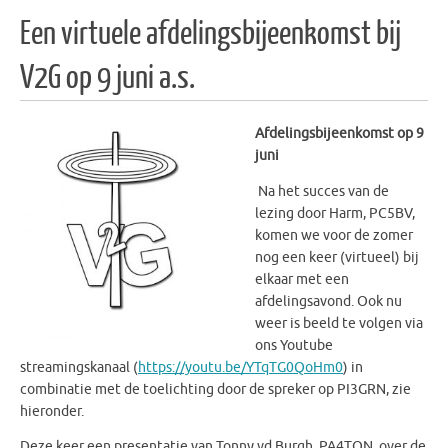
Een virtuele afdelingsbijeenkomst bij
V2G op 9 juni a.s.
Afdelingsbijeenkomst
op 9
juni
Na het succes van de
lezing door Harm, PC5BV,
komen we voor de zomer
nog een keer (virtueel) bij
elkaar met een
afdelingsavond. Ook nu
weer is beeld te volgen via
ons Youtube
streamingskanaal (
https://youtu.be/YTqTG0QoHm0
) in
combinatie met de toelichting door de spreker op PI3GRN, zie
hieronder.
Deze keer een presentatie van Tonny vd Burgh, PA4TON, over de