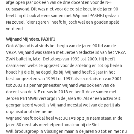
afgelopen jaar ook één van de drie docenten voor de N-F
cursusavond. Dit was niet voor de eerste keer, in de jaren 90
heeft hij dit ook al eens samen met Wijnand PA3HFJ gedaan.
Na zoveel “dienstjaren” heeft hij toch wel een gouden speld
verdiend.
Wijnand Mijnders, PA3HFJ
Ook Wijnand is al sinds het begin van de jaren 90 lid van de
VRZA. Wijnand was samen met Jeroen redactielid van het VRZA
ZWN bulletin, later Deltaloep van 1995 tot 2000. Hij heeft
daarna een website opgezet voor de afdeling en tot op heden
houdt hij die bijna dagelijks bij. Wijnand heeft 5 jaar in het
bestuur gezeten van 1995 tot 1997 als secretaris en van 2001
tot 2003 als penningmeester. Wijnand was ook een van de
docent van de N-F cursus in 2018 en heeft deze samen met
Jeroen PE1MWB verzorgd in de jaren 90. Als er een activiteit
georganiseerd wordt is Wijnand meestal wel van de partij als
organisator of deelnemer.
Wijnand heeft ook al heel wat JOTA’s op zijn naam staan. In de
jaren 80 eerst als meehelpend amateur bij de Sint
Willibrodusgroep in Vlissingen maar in de jaren 90 tot en met nu