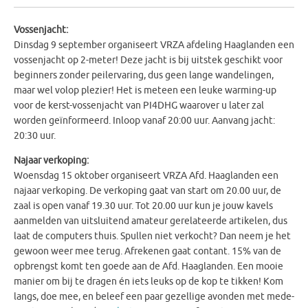
Vossenjacht:
Dinsdag 9 september organiseert VRZA afdeling Haaglanden een
vossenjacht op 2-meter! Deze jacht is bij uitstek geschikt voor
beginners zonder peilervaring, dus geen lange wandelingen,
maar wel volop plezier! Het is meteen een leuke warming-up
voor de kerst-vossenjacht van PI4DHG waarover u later zal
worden geïnformeerd. Inloop vanaf 20:00 uur. Aanvang jacht:
20:30 uur.
Najaar
verkoping:
Woensdag 15 oktober organiseert VRZA Afd. Haaglanden een
najaar verkoping. De verkoping gaat van start om 20.00 uur, de
zaal is open vanaf 19.30 uur. Tot 20.00 uur kun je jouw kavels
aanmelden van uitsluitend amateur gerelateerde artikelen, dus
laat de computers thuis. Spullen niet verkocht? Dan neem je het
gewoon weer mee terug. Afrekenen gaat contant. 15% van de
opbrengst komt ten goede aan de Afd. Haaglanden. Een mooie
manier om bij te dragen én iets leuks op de kop te tikken! Kom
langs, doe mee, en beleef een paar gezellige avonden met mede-