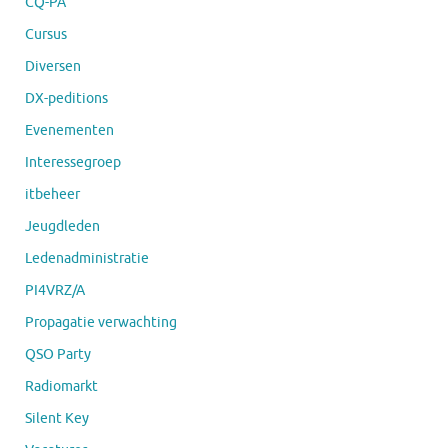
CQ-PA
Cursus
Diversen
DX-peditions
Evenementen
Interessegroep
itbeheer
Jeugdleden
Ledenadministratie
PI4VRZ/A
Propagatie verwachting
QSO Party
Radiomarkt
Silent Key