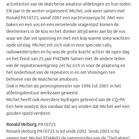
activiteiten van de Walcherse amateur-afdelingen en hun leden.
Elk jaar in de winter organiseert Michel, ook weer samen met
Ronald PA10725, vanaf 2007 een nachtvossenjacht. Met een
baken en een vos en een vervelende vragenlijst komen de
deelnemers in de kou en het donker altijd weer aan bij de vos
waar we dan vol spanning en met een kop warme soep wachten
opde uitslag. Michel zet zich ook in voor speciale calls,
radiowedstrijden en hij was de grote kracht achter de open dag
en het feest van 25 jaar PI4ZWN. Samen met de andere leden
van de repeaterwerkgroep zet hij zich in voor de plaatsing en
het onderhoud van de repeaters in en om Vlissingen ten
behoeve van de Walcherse amateurs.
Ook is Michel als penningmeester van 1996 tot 2001 in het
afdelingsbestuur werkzaam geweest.
Michel heeft ook meerdere bijdragen geleverd aan de CQ-PA.
Een hele waslijst dus vandaar dat wij vinden dat Michel wel een
gouden speld verdient.
Ronald Verburg
, PA10725
Ronald Verburg PA10725 is lid sinds 2002. Sinds 2003 is hij
samen met Michel PD4AVO de samensteller van de “Deltaloep”,