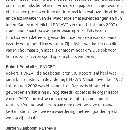
ons maandelijks bulletin dat vroeger op papier en tegenwoordig
digitaal verspreid wordt en dat informatie bevat over de afdeling
en de activiteiten van de Walcherse amateur-afdelingen en hun
leden. Samen met Michel PD4AVO verzorgt hij al sinds 2007 de
traditionele nachtvossenjacht waarbij zij zelf als baken
functioneren dat eerst gevonden moet worden voordat vanaf
daar de vos gepeild kan worden. Zijn lijst is wat korter dan die
van Michel maar zijn inzet is er niet minder om. Dus ook voor
hem is een zilveren speld op zijn plaats vinden wij.
Robert Poortvliet
, PA3GEO
Robert is VRZA lid sinds begin jaren 90. Robert is al heel wat
jaren bestuurslid van de afdeling PI4ZWN. Vanaf november 1997
tot februari 2002 was hij voorzitter. Daarna is hij secretaris
geworden en dat is hij nu nog steeds. Robert is de organisator
van de PACC contest waar onze vereniging samen met de
VERON afdeling Walcheren aan mee doet. Voor zo’n trouw
bestuurslid vinden we een waardering met een gouden speld
wel op zijn plaats.
Jeroen Slagboom,
PE1MWB