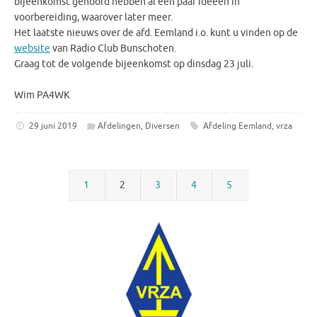
bijeenkomst gehoord hebben al een paar ideeën in
voorbereiding, waarover later meer.
Het laatste nieuws over de afd. Eemland i.o. kunt u vinden op de
website
van Radio Club Bunschoten.
Graag tot de volgende bijeenkomst op dinsdag 23 juli.
Wim PA4WK
29 juni 2019
Afdelingen
,
Diversen
Afdeling Eemland
,
vrza
1
2
3
4
5