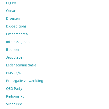
CQ-PA
Cursus
Diversen
DX-peditions
Evenementen
Interessegroep
itbeheer
Jeugdleden
Ledenadministratie
PI4VRZ/A
Propagatie verwachting
QSO Party
Radiomarkt
Silent Key