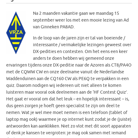
Na 2 maanden vakantie gaan we maandag 15
september weer los met een mooie lezing van Ad
van Ginneken PA8AD.
In de loop van de jaren zijn er tal van boeiende /
interessante / vermakelijke lezingen geweest over
DX-pedities en contesten. Om het eens een keer
anders te doen hebben wij gemeend onze
ervaringen tijdens onze DX-peditie naar de Azoren als CT8/PA4O
met de CQWW CW en onze deelname vanuit de Nederlandse
Waddenduinen aan de CQ160 CW als PE6Q te verpakken in een
quiz. Daarom nodigen wij iedereen uit niet alleen te komen
luisteren maar vooral ook deelnemen aan de ‘HF Contest Quiz’.
Het gaat er vooral om dat het leuk – en hopelijk interessant – is,
dus geen zorgen je hoeft geen specialist te zijn om deel te
nemen. Wat je wel mee moet nemen is een telefoon (tablet of
laptop mag ook) waarmee je op internet kunt zodat je de (juiste)
antwoorden kan aanklikken. Niet zo vlot met dit soort apparaten
of denk je kansen te vergroten: je mag ook samen met iemand