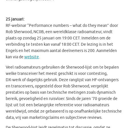
25 januari:
RF‑webinar “Performance numbers – what do they mean” door
Rob Sherwood, NC0B, een wereldklasse radioamateur, vindt
plaats op zondag 25 januari om 19:00 CET. Inmelden om de
verbinding te testen kan vanaf 18:00 CET. De lezing is in het
Engels en het maximum aantal deelnemers is 200. Aanmelden
kan via de
website
.
Veel radioamateurs gebruiken de Sherwood‑lijst om te bepalen
welke transceiver het meest geschikt is voor contesting,
DX‑werk of dagelijks gebruik. Deze ranglijst van HF‑ontvangers
en transceivers, opgesteld door Rob Sherwood, vergelijkt
prestaties op basis van technische metingen zoals dynamisch
bereik, gevoeligheid en ruisvloer. Sinds de jaren ’70 groeide de
lijst uit tot een belangrijke referentie voor radioamateurs
wereldwijd, omdat ze gebaseerd is op onafhankelijke technische
data, vrij van marketingclaims en subjectieve reviews.
De Sherwood‑lijst leidt regelmatig tot discussie, omdat ze