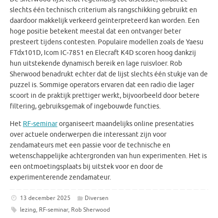
slechts één technisch criterium als rangschikking gebruikt en
daardoor makkelijk verkeerd geïnterpreteerd kan worden. Een
hoge positie betekent meestal dat een ontvanger beter
presteert tijdens contesten. Populaire modellen zoals de Yaesu
FTdx101D, Icom IC‑7851 en Elecraft K4D scoren hoog dankzij
hun uitstekende dynamisch bereik en lage ruisvloer. Rob
Sherwood benadrukt echter dat de lijst slechts één stukje van de
puzzel is. Sommige operators ervaren dat een radio die lager
scoort in de praktijk prettiger werkt, bijvoorbeeld door betere
filtering, gebruiksgemak of ingebouwde functies.
Het
RF‑seminar
organiseert maandelijks online presentaties
over actuele onderwerpen die interessant zijn voor
zendamateurs met een passie voor de technische en
wetenschappelijke achtergronden van hun experimenten. Het is
een ontmoetingsplaats bij uitstek voor en door de
experimenterende zendamateur.
13 december 2025
Diversen
lezing
,
RF-seminar
,
Rob Sherwood