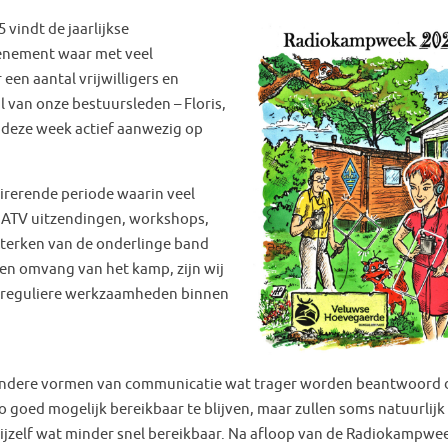
 vindt de jaarlijkse
evenement waar met veel
en aantal vrijwilligers en
 van onze bestuursleden – Floris,
 deze week actief aanwezig op
irerende periode waarin veel
 ATV uitzendingen, workshops,
sterken van de onderlinge band
 en omvang van het kamp, zijn wij
e reguliere werkzaamheden binnen
 andere vormen van communicatie wat trager worden beantwoord 
goed mogelijk bereikbaar te blijven, maar zullen soms natuurlijk 
wijzelf wat minder snel bereikbaar. Na afloop van de Radiokampwe