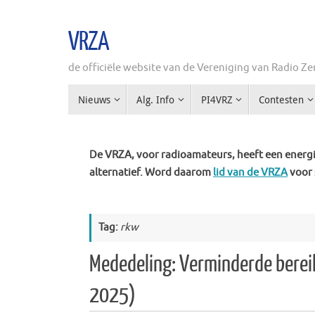
Ga
naar
VRZA
de
inhoud
de officiële website van de Vereniging van Radio 
Ga
Nieuws
Alg. Info
PI4VRZ
Contesten
naar
de
inhoud
De VRZA, voor radioamateurs, heeft een energie
alternatief. Word daarom
lid van de VRZA
voor 
Tag:
rkw
Mededeling: Verminderde berei
2025)