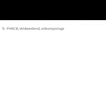
PI4RCB
,
Veldweekend
,
videoreportage