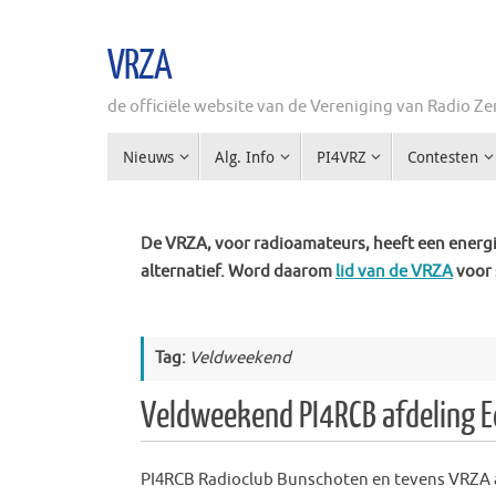
Ga
naar
VRZA
de
inhoud
de officiële website van de Vereniging van Radio 
Ga
Nieuws
Alg. Info
PI4VRZ
Contesten
naar
de
inhoud
De VRZA, voor radioamateurs, heeft een energie
alternatief. Word daarom
lid van de VRZA
voor 
Tag:
Veldweekend
Veldweekend PI4RCB afdeling 
PI4RCB Radioclub Bunschoten en tevens VRZA 