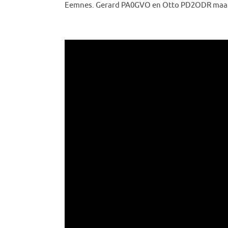
Eemnes. Gerard PA0GVO en Otto PD2ODR maakte