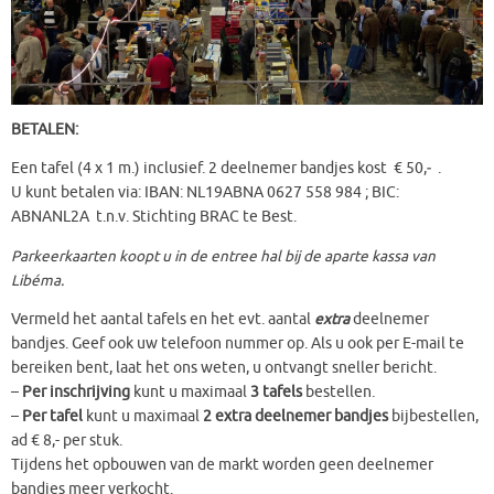
BETALEN:
Een tafel (4 x 1 m.) inclusief. 2 deelnemer bandjes kost € 50,‑ .
U kunt betalen via: IBAN: NL19ABNA 0627 558 984 ; BIC:
ABNANL2A t.n.v. Stichting BRAC te Best.
Parkeerkaarten koopt u in de entree hal bij de aparte kassa van
Libéma.
Vermeld het aantal tafels en het evt. aantal
extra
deelnemer
bandjes. Geef ook uw telefoon nummer op. Als u ook per E-mail te
bereiken bent, laat het ons weten, u ontvangt sneller bericht.
–
Per inschrijving
kunt u maximaal
3 tafels
bestellen.
–
Per tafel
kunt u maximaal
2 extra deelnemer bandjes
bijbestellen,
ad € 8,- per stuk.
Tijdens het opbouwen van de markt worden geen deelnemer
bandjes meer verkocht.