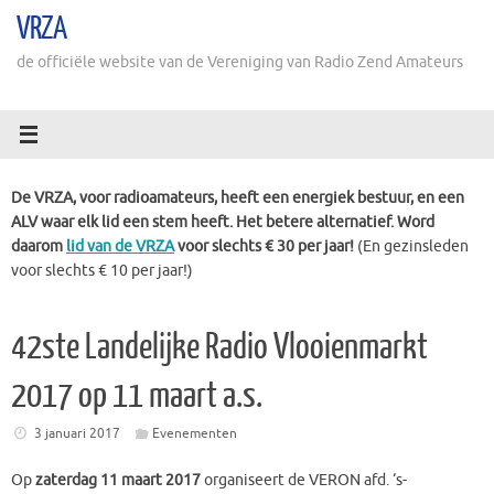
Ga
VRZA
naar
de
de officiële website van de Vereniging van Radio Zend Amateurs
inhoud
De VRZA, voor radioamateurs, heeft een energiek bestuur, en een
ALV waar elk lid een stem heeft. Het betere alternatief. Word
daarom
lid van de VRZA
voor slechts € 30 per jaar!
(En gezinsleden
voor slechts € 10 per jaar!)
42ste Landelijke Radio Vlooienmarkt
2017 op 11 maart a.s.
3 januari 2017
Evenementen
Op
zaterdag 11 maart 2017
organiseert de VERON afd. ‘s-