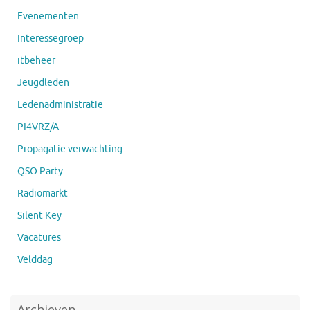
Evenementen
Interessegroep
itbeheer
Jeugdleden
Ledenadministratie
PI4VRZ/A
Propagatie verwachting
QSO Party
Radiomarkt
Silent Key
Vacatures
Velddag
Archieven