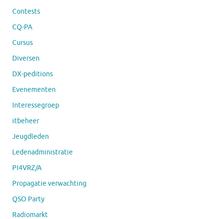
Contests
CQ-PA
Cursus
Diversen
DX-peditions
Evenementen
Interessegroep
itbeheer
Jeugdleden
Ledenadministratie
PI4VRZ/A
Propagatie verwachting
QSO Party
Radiomarkt