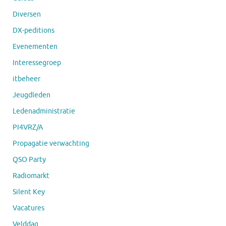
Diversen
DX-peditions
Evenementen
Interessegroep
itbeheer
Jeugdleden
Ledenadministratie
PI4VRZ/A
Propagatie verwachting
QSO Party
Radiomarkt
Silent Key
Vacatures
Velddag