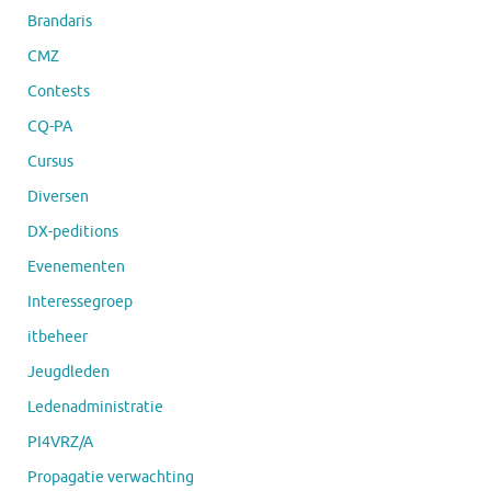
Brandaris
CMZ
Contests
CQ-PA
Cursus
Diversen
DX-peditions
Evenementen
Interessegroep
itbeheer
Jeugdleden
Ledenadministratie
PI4VRZ/A
Propagatie verwachting