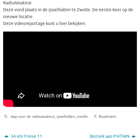
RadioAmateur.
Deze vond plaats in de ijsselhallen te Zwolle. De eerste keer op de
nieuwe locatie.
Deze videoreportage kunt u hier bekijken:
dag voor de radioamateur
,
ijsselhallen
,
zwolle
.
Bookmark
.
34-ste Friese 11
Bezoek aan PI4TWN