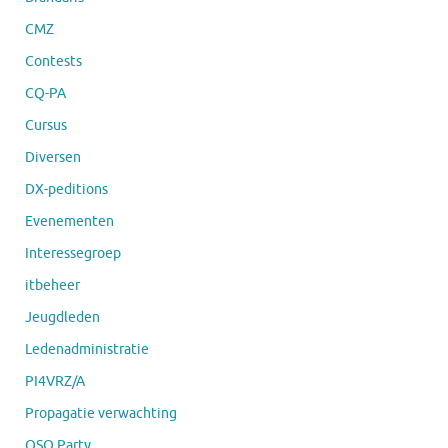
CMZ
Contests
CQ-PA
Cursus
Diversen
DX-peditions
Evenementen
Interessegroep
itbeheer
Jeugdleden
Ledenadministratie
PI4VRZ/A
Propagatie verwachting
QSO Party