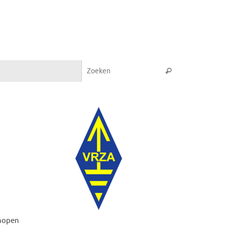
Zoeken naar:
Zoeken
 hopen