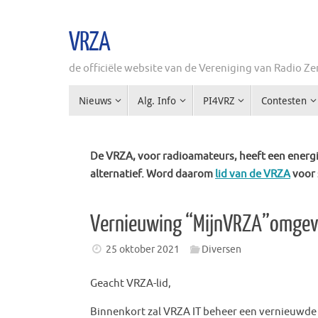
Ga
naar
VRZA
de
inhoud
de officiële website van de Vereniging van Radio 
Ga
Nieuws
Alg. Info
PI4VRZ
Contesten
naar
de
inhoud
De VRZA, voor radioamateurs, heeft een energie
alternatief. Word daarom
lid van de VRZA
voor 
Vernieuwing “MijnVRZA”omgev
25 oktober 2021
Diversen
Geacht VRZA-lid,
Binnenkort zal VRZA IT beheer een vernieuwd