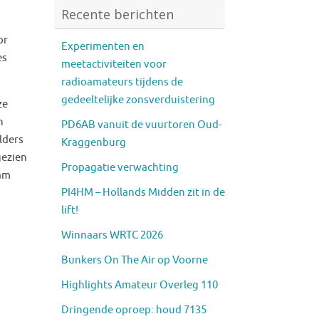
Recente berichten
or
Experimenten en
es
meetactiviteiten voor
radioamateurs tijdens de
gedeeltelijke zonsverduistering
ze
n
PD6AB vanuit de vuurtoren Oud-
lders
Kraggenburg
gezien
Propagatie verwachting
pam
PI4HM – Hollands Midden zit in de
lift!
Winnaars WRTC 2026
Bunkers On The Air op Voorne
Highlights Amateur Overleg 110
Dringende oproep: houd 7135