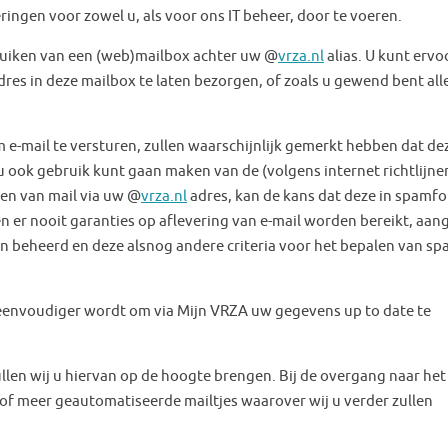
ingen voor zowel u, als voor ons IT beheer, door te voeren.
ruiken van een (web)mailbox achter uw @
vrza.nl
alias. U kunt ervo
res in deze mailbox te laten bezorgen, of zoals u gewend bent all
e-mail te versturen, zullen waarschijnlijk gemerkt hebben dat de
 ook gebruik kunt gaan maken van de (volgens internet richtlijne
en van mail via uw @
vrza.nl
adres, kan de kans dat deze in spamfo
n er nooit garanties op aflevering van e-mail worden bereikt, aan
 beheerd en deze alsnog andere criteria voor het bepalen van s
 eenvoudiger wordt om via Mijn VRZA uw gegevens up to date te
llen wij u hiervan op de hoogte brengen. Bij de overgang naar het
 of meer geautomatiseerde mailtjes waarover wij u verder zullen