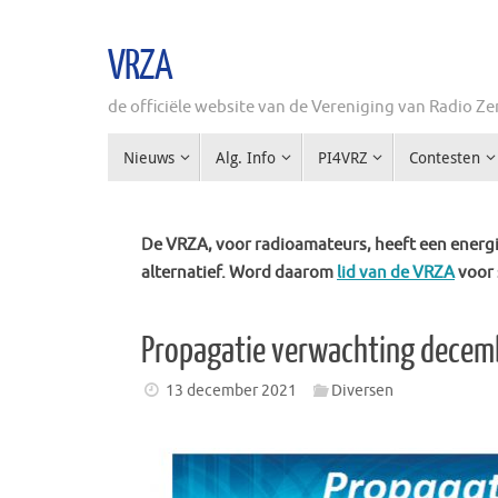
Ga
naar
VRZA
de
inhoud
de officiële website van de Vereniging van Radio 
Ga
Nieuws
Alg. Info
PI4VRZ
Contesten
naar
de
inhoud
De VRZA, voor radioamateurs, heeft een energie
alternatief. Word daarom
lid van de VRZA
voor 
Propagatie verwachting decembe
13 december 2021
Diversen