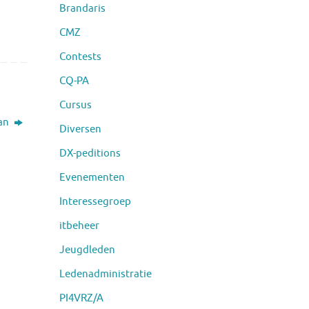
Brandaris
CMZ
Contests
CQ-PA
Cursus
lan
Diversen
DX-peditions
Evenementen
Interessegroep
itbeheer
Jeugdleden
Ledenadministratie
PI4VRZ/A