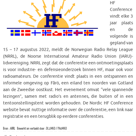
HF
Conference
vindt elke 3
jaar plaats
en de
volgende is
gepland van
15 – 17 augustus 2022, meldt de Norwegian Radio Relay League
(NRRL), de Noorse International Amateur Radio Union (IARU)-
lidvereniging. NRRL zegt dat de conferentie een ontmoetingsplaats
is voor industrie- en defensieonderzoek binnen HF, maar ook voor
radioamateurs. De conferentie vindt plaats in een ontspannen en
informele omgeving op Fårö, een eiland ten noorden van Gotland
aan de Zweedse oostkust. Het evenement omvat “vele spannende
lezingen”, samen met radio’s en antennes, die buiten of in een
tentoonstellingstent worden gehouden. De Nordic HF Conference
website bevat nuttige informatie over de conferentie, een link naar
registratie en een terugblik op eerdere conferenties.
Bron : ARRL Bewerkt en vertaald door : DL1MKO / PA0MKO