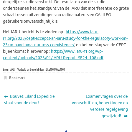
dergelijke studie verstrekt. De resultaten van de studie
ondersteunen het standpunt van de IARU dat interferentie op grote
schaal tussen uitzendingen van radioamateurs en GALILEO-
gebruikers onwaarschijnlijk is.
Het IARU-bericht is te vinden op :
https://www.iaru-
r1.org/2023/cept-accepts-an-iaru-study-for-the-regulatory-work-on-
23cm-band-amateur-rnss-coexistence/
, en het verslag van de CEPT
bijeenkomst hierover op :
https://www.iaru-r1.org/wp-
content/uploads/2023/01/IARU-Report_SE24_108.pdf
Bron : IARU. Vertaald en bewerkt door : DL1MKO/PA0MKO
Bookmark
.
Bouvet Eiland Expeditie
Examenvragen over de
staat voor de deur!
voorschriften, beperkingen en
verdere regelgeving
gewijzigd!.