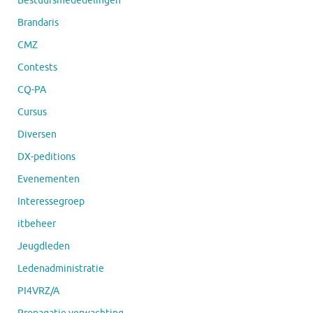
Bestuursmededelingen
Brandaris
CMZ
Contests
CQ-PA
Cursus
Diversen
DX-peditions
Evenementen
Interessegroep
itbeheer
Jeugdleden
Ledenadministratie
PI4VRZ/A