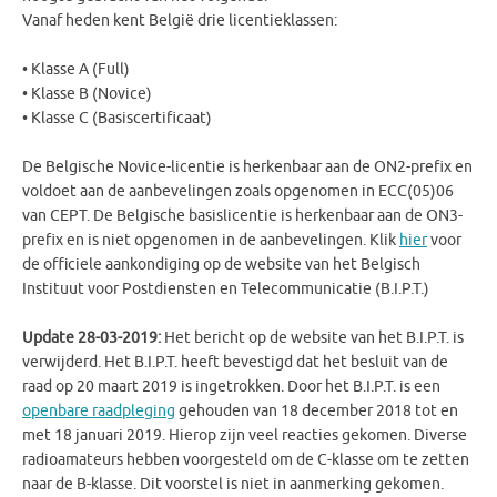
Vanaf heden kent België drie licentieklassen:
• Klasse A (Full)
• Klasse B (Novice)
• Klasse C (Basiscertificaat)
De Belgische Novice-licentie is herkenbaar aan de ON2-prefix en
voldoet aan de aanbevelingen zoals opgenomen in ECC(05)06
van CEPT. De Belgische basislicentie is herkenbaar aan de ON3-
prefix en is niet opgenomen in de aanbevelingen. Klik
hier
voor
de officiele aankondiging op de website van het Belgisch
Instituut voor Postdiensten en Telecommunicatie (B.I.P.T.)
Update 28-03-2019:
Het bericht op de website van het B.I.P.T. is
verwijderd. Het B.I.P.T. heeft bevestigd dat het besluit van de
raad op 20 maart 2019 is ingetrokken. Door het B.I.P.T. is een
openbare raadpleging
gehouden van 18 december 2018 tot en
met 18 januari 2019. Hierop zijn veel reacties gekomen. Diverse
radioamateurs hebben voorgesteld om de C-klasse om te zetten
naar de B-klasse. Dit voorstel is niet in aanmerking gekomen.