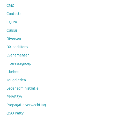
CMZ
Contests
CQ-PA
Cursus
Diversen
DX-peditions
Evenementen
Interessegroep
itbeheer
Jeugdleden
Ledenadministratie
PI4VRZ/A
Propagatie verwachting
QSO Party