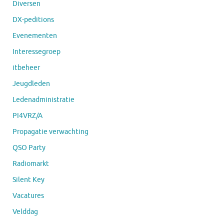
Diversen
DX-peditions
Evenementen
Interessegroep
itbeheer
Jeugdleden
Ledenadministratie
PI4VRZ/A
Propagatie verwachting
QSO Party
Radiomarkt
Silent Key
Vacatures
Velddag