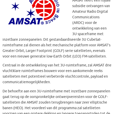
AMSAT heeft een royale
subsidie ​​ontvangen van
Amateur Radio Digital
Communications
(ARDC) voor de
ontwikkeling van een
3U spaceframe met
inzetbare zonnepanelen. Dit gestandaardiseerde 3U CubeSat-
ruimteframe zal dienen als het mechanische platform voor AMSAT’s
Greater Orbit, Larger Footprint (GOLF) serie satellieten, evenals
voor een nieuwe generatie low-Earth Orbit (LEO) FM-satellieten.
Centraal in de ontwikkeling van het 3U-ruimteframe, zal AMSAT drie
vluchtklare ruimteframes bouwen voor een aankomende reeks
satellieten met potentieel verbeterde vluchtcontrole, payload en
communicatiemogelijkheden.
De behoefte aan een 3U-ruimteframe met inzetbare zonnepanelen
gaat terug op de oorspronkelijke ontwerpvereisten voor de GOLF-
satellieten die AMSAT zouden terugbrengen naar zeer elliptische
banen (HEO). Het voordeel van dit programma zal satellieten
voorzien van een grotere dekking en langere toegangstijden tot de