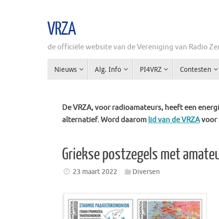
Ga
naar
VRZA
de
inhoud
de officiële website van de Vereniging van Radio 
Ga
Nieuws
Alg. Info
PI4VRZ
Contesten
naar
de
inhoud
De VRZA, voor radioamateurs, heeft een energie
alternatief. Word daarom
lid van de VRZA
voor 
Griekse postzegels met amateu
23 maart 2022
Diversen