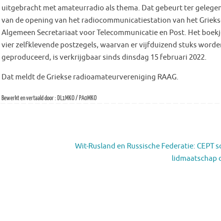
uitgebracht met amateurradio als thema. Dat gebeurt ter gelege
van de opening van het radiocommunicatiestation van het Grieks
Algemeen Secretariaat voor Telecommunicatie en Post. Het boek
vier zelfklevende postzegels, waarvan er vijfduizend stuks word
geproduceerd, is verkrijgbaar sinds dinsdag 15 februari 2022.
Dat meldt de Griekse radioamateurvereniging RAAG.
Bewerkt en vertaald door : DL1MKO / PA0MKO
Wit-Rusland en Russische Federatie: CEPT s
lidmaatschap