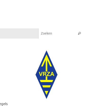
Zoeken naar:
Zoeken
egels