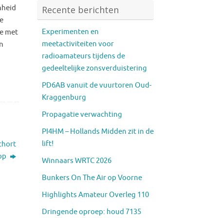
nheid
Recente berichten
e
Experimenten en
je met
meetactiviteiten voor
en
radioamateurs tijdens de
gedeeltelijke zonsverduistering
PD6AB vanuit de vuurtoren Oud-
Kraggenburg
Propagatie verwachting
PI4HM – Hollands Midden zit in de
lift!
chort
 op
Winnaars WRTC 2026
Bunkers On The Air op Voorne
Highlights Amateur Overleg 110
Dringende oproep: houd 7135